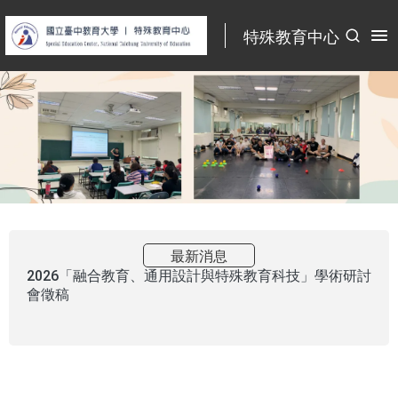
:::
特殊教育中心
最新消息
【 中心研習 】
1113自殺行為的防治與輔導研習-好好
活著-成為彼此的生命守門人
最新消息
『融合教育發展期刊』第34.35期稿約
播放
最新消息
2026「融合教育、通用設計與特殊教育科技」學術研討
會徵稿