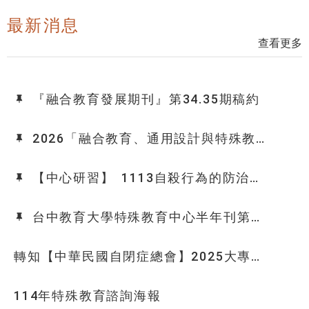
最新消息
:::
查看更多
『融合教育發展期刊』第34.35期稿約
2026「融合教育、通用設計與特殊教
育科技」學術研討會徵稿
【中心研習】
1113自殺行為的防治與
輔導研習-好好活著-成為彼此的生命守門
人
台中教育大學特殊教育中心半年刊第33
期徵稿(及稿約)
轉知【中華民國自閉症總會】2025大專校
院自閉症學生入學準備營志工招募簡章
114年特殊教育諮詢海報